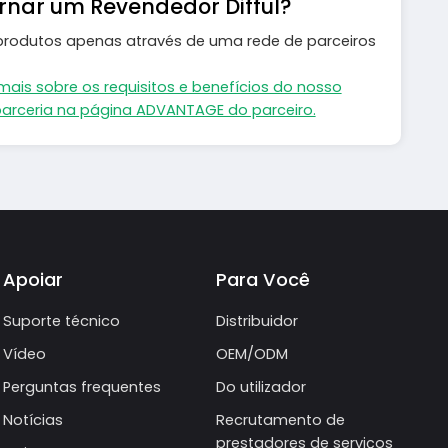
ornar um Revendedor Difful?
 produtos apenas através de uma rede de parceiros
mais sobre os requisitos e benefícios do nosso
arceria na página ADVANTAGE do parceiro.
Apoiar
Para Você
Suporte técnico
Distribuidor
Vídeo
OEM/ODM
Perguntas frequentes
Do utilizador
Notícias
Recrutamento de
prestadores de serviços