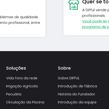
Quer se t
A Difful vende
profissionais.
roblemas de qualidade
Você pode ler 
to profissional, entre
programa de p
Soluções
Sobre
Vida fora da rede
Sobre DIFFUL
Irrigação Agrícola
Introdução de fábrica
Pecuária
História do Fundador
Circulação da Piscina
Introdução da equipe