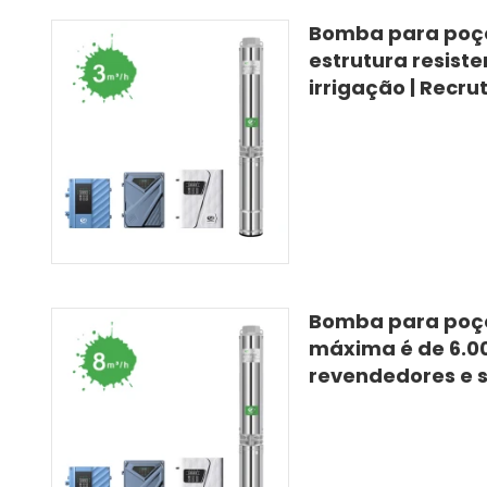
Bomba para poço 
estrutura resist
irrigação | Recr
Bomba para poços
máxima é de 6.00
revendedores e 