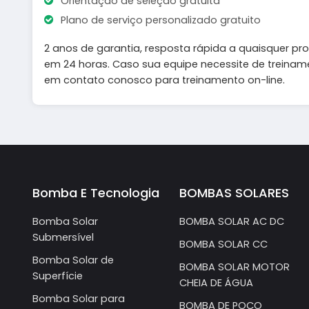
Orientação de seleção gratuita
Plano de serviço personalizado gratuito
2 anos de garantia, resposta rápida a quaisquer p
em 24 horas. Caso sua equipe necessite de treinamen
em contato conosco para treinamento on-line.
Bomba E Tecnologia
BOMBAS SOLARES
Bomba Solar
BOMBA SOLAR AC DC
Submersível
BOMBA SOLAR CC
Bomba Solar de
BOMBA SOLAR MOTOR
Superfície
CHEIA DE ÁGUA
Bomba Solar para
BOMBA DE POÇO