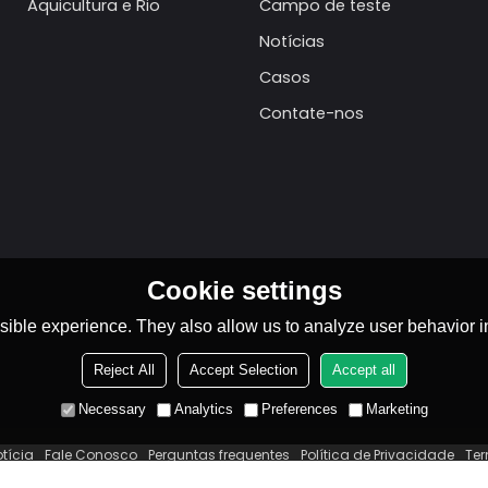
Aquicultura e Rio
Campo de teste
Notícias
Casos
Contate-nos
Cookie settings
ible experience. They also allow us to analyze user behavior in
Reject All
Accept Selection
Accept all
Necessary
Analytics
Preferences
Marketing
otícia
Fale Conosco
Perguntas frequentes
Política de Privacidade
Te
ight © 2026
Zhejiang Dingfeng Electric Appliance Co.,Ltd.
Support By
BEE 