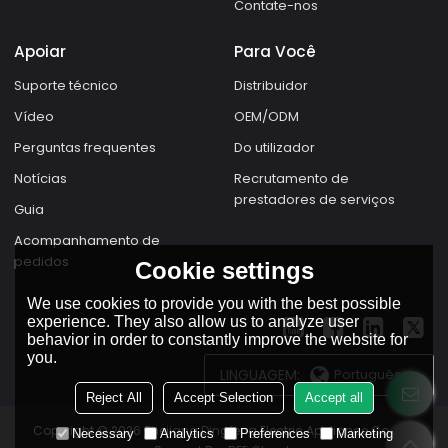
Contate-nos
Apoiar
Para Você
Suporte técnico
Distribuidor
Vídeo
OEM/ODM
Perguntas frequentes
Do utilizador
Notícias
Recrutamento de
prestadores de serviços
Guia
Acompanhamento de
pedidos
Cookie settings
We use cookies to provide you with the best possible
experience. They also allow us to analyze user
behavior in order to constantly improve the website for
you.
LINGUAGEM:
Português
Reject All
Accept Selection
Accept all
Copyright © 2026
Zhejiang Dingfeng Electric Appliance Co.,Ltd.
Necessary
Analytics
Preferences
Marketing