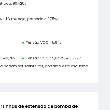
ntrada: 90-120v
w * 1,3 (ou seja, potência ≥ 975w)
Tensão VOC 45,64v
3=111,78v
Tensão VOC 45,64v*3=136,92v
ba podem ser satisfeitos, portanto este esquema
r linhas de extensão de bomba de