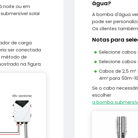
água?
 à noite ou em
submersível solar
A bomba d'água ve
pode ser personali
Os clientes também
Notas para sele
iador de carga
ria ser conectada
Selecione cabos 
O método de
Selecione cabos d
strado na figura.
Cabos de 2,5 m²
4m² para 50m-10
Se o cabo necessári
escolher
a bomba submersível