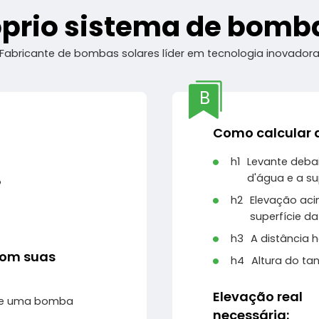
óprio sistema de bomb
Fabricante de bombas solares líder em tecnologia inovador
B
Como calcular 
h1
Levante debai
d'água e a su
?
h2
Elevação aci
superfície d
h3
A distância 
com suas
h4
Altura do ta
Elevação real
ntre uma bomba
necessária: