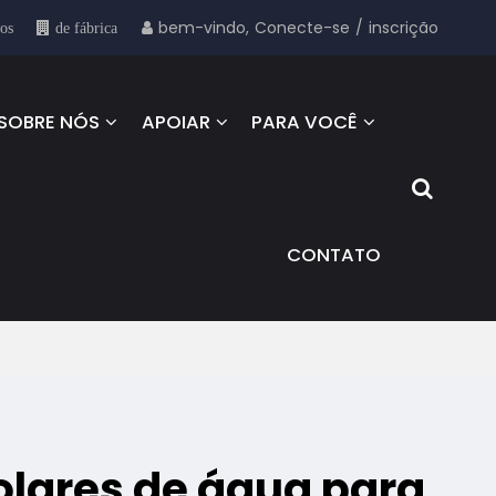
bem-vindo,
Conecte-se
/
inscrição
sos
de fábrica
SOBRE NÓS
APOIAR
PARA VOCÊ
CONTATO
lares de água para